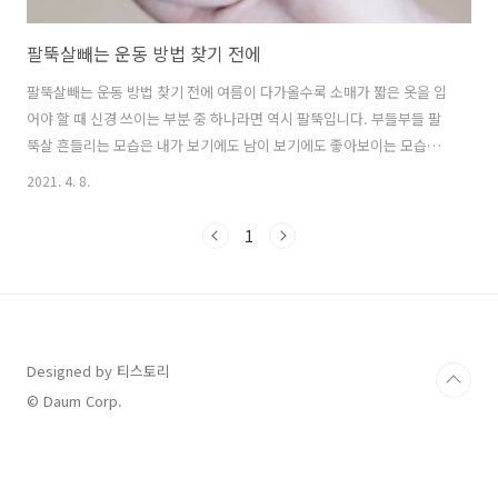
팔뚝살빼는 운동 방법 찾기 전에
팔뚝살빼는 운동 방법 찾기 전에 여름이 다가올수록 소매가 짧은 옷을 입
어야 할 때 신경 쓰이는 부분 중 하나라면 역시 팔뚝입니다. 부들부들 팔
뚝살 흔들리는 모습은 내가 보기에도 남이 보기에도 좋아보이는 모습은
아닙니다. 살이 찐 것도 문제겠지만 운동이라고는 하나도 안한듯한 모습
2021. 4. 8.
이기 때문입니다. 그래서 팔뚝살빼는 운동 방법 등을 많이 검색해 보는데
요, 그럼 어느 정도가 표준인 걸까요? 표준 팔뚝살이란 어느 정도의 굵기
1
일까요? 우선은 사람마다 체형이 있기 때문에 꼭 몇cm라고 말하기에는
애매할 수 있습니다. 그래서 평균적인 팔뚝살 굵기를 소개하겠습니다. 그
기본 평균을 알고 자신의 치수를 알고 난 후 팔뚝살빼는 운동 방법 알아
보는 것이 바람직할 것으로 보입니다. 키와 비례한 평균 팔뚝살 굵기 먼
저 확인해 보..
Designed by 티스토리
© Daum Corp.