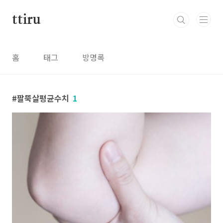
본문 바로가기
ttiru
홈
태그
방명록
팔뚝살평균수치
1