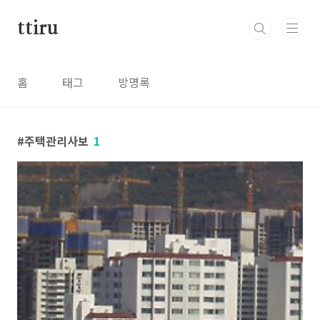
본문 바로가기
ttiru
홈
태그
방명록
주택관리사보
1