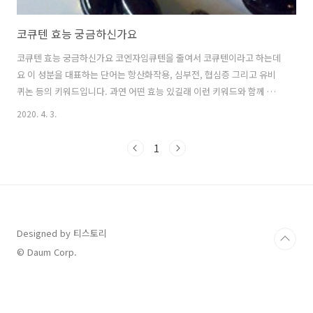
코큐텐 효능 궁금하신가요
코큐텐 효능 궁금하신가요 코엔자임큐텐을 줄여서 코큐텐이라고 하는데
요 이 성분을 대표하는 단어는 항산화작용, 심부전, 협심증 그리고 유비
퀴논 등의 키워드입니다. 과연 어떤 효능 있길래 이런 키워드와 함께 연
상되는 성분일까요? 코큐텐 이라는성분은 간에서 합성됩니다. 그리고 사
2020. 4. 3.
람의 몸을 구성하고 있는 약 60조개의 세포에 존재하고 있습니다. 특히
심장, 신장, 간, 췌장 등에 많이 분포되어 있습니다. 대표적 효능 으로는
1
피로회복, 노화방지, 피부건강 등으로 알려져 있는데요, 약 20세를 전후
로 절정을 맞이한 후 나이를 먹으면서 몸 속에서 이 코큐텐 성분은 감소
하기 시작합니다. 세포 내의 미토콘드리아에서 당을 분해해 에너지원인
ATP 즉 아데노신3인산을 생성하는 보조효소의 하나로 코큐텐은 필요불
가결한 역할을 담..
Designed by 티스토리
© Daum Corp.