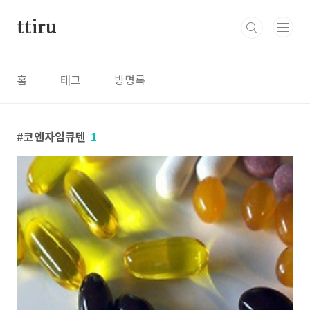
본문 바로가기
ttiru
홈
태그
방명록
코엔자임큐텐
1