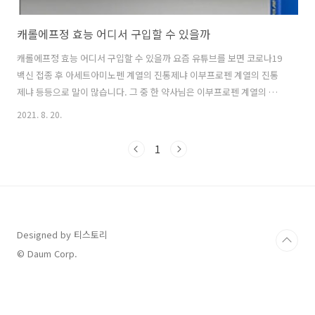
캐롤에프정 효능 어디서 구입할 수 있을까
캐롤에프정 효능 어디서 구입할 수 있을까 요즘 유튜브를 보면 코로나19
백신 접종 후 아세트아미노펜 계열의 진통제냐 이부프로펜 계열의 진통
제냐 등등으로 말이 많습니다. 그 중 한 약사님은 이부프로펜 계열의 소
염진통제 추천을 하는데 그 중 자신이 복용한 것은 캐롤에프정이라고 합
2021. 8. 20.
니다. 캐롤에프정 2001년 출시된 이부프로펜 아르기닌 성분의 일반의약
품입니다. 일동제약의 비스테로이드성 해열소염진통제 입니다. 함량은
1
200mg으로 타원형의 분홍색 정제입니다. 2019년에는 이 캐롤에프 이
부프로펜 아르기닌 성분이 두배 더 보강된 캐롤조인트정이 허가를 받았
습니다. 이 캐롤에프정 경우는 우리나라에서 이부프로펜 아르기닌 성분
의 대표적 제품입니다. 지금 코로나19 백신 접종 후 아세트아미노펜 계
열의 약으로 대표적인 것은 ..
Designed by 티스토리
© Daum Corp.