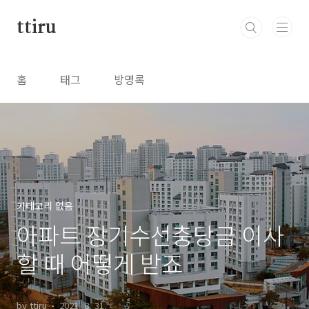
본문 바로가기
ttiru
홈
태그
방명록
카테고리 없음
아파트 장기수선충당금 이사
할 때 어떻게 받죠
by ttiru
2021. 8. 31.