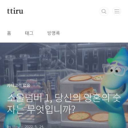
본문 바로가기
ttiru
홈
태그
방명록
카테고리 없음
소울넘버 1, 당신의 영혼의 숫
자는 무엇입니까?
by ttiru
2022. 5. 24.