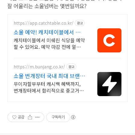
잘 어울리는 소울넘버는 몇번일까요?
https://app.catchtable.co.kr/
광고
소울 예약! 캐치테이블에서 할
수 있어요
캐치테이블에서 미쉐린 식당을 예약
할 수 있어요. 예약 마감 전에 얼른
예약하세요!
https://m.bunjang.co.kr/
광고
소울 번개장터 국내 최대 브랜드
중고거래
무이자할부부터 캐시백 혜택까지,
번개장터에서 합리적으로 중고거래
하세요 전국 각지에서 올라오는 전
국구 최다 상품 매일 10만 개 이상의
신규 상품 업로드
공감
구독하기