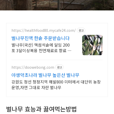
https://healthfood80.mycafe24.com/
광고
벌나무진액 한솥 주문받습니다
벌나무(국산) 맥섬석솥에 달임 200
포 3달이상복용 천연재료로 향료 색
소 무첨가
https://doowebong.com
광고
야생약초나라 벌나무 높은산 벌나무
강원도 정선 청정지역 해발800 미터에서 대단위 농장
운영,자연 그대로 자란 벌나무
벌나무 효능과 끓여먹는방법