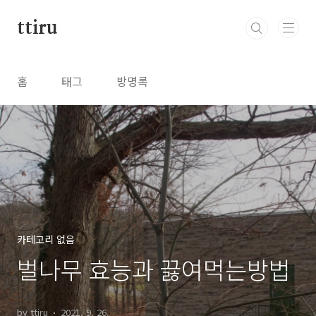
본문 바로가기
ttiru
홈
태그
방명록
카테고리 없음
벌나무 효능과 끓여먹는방법
by ttiru
2021. 9. 26.